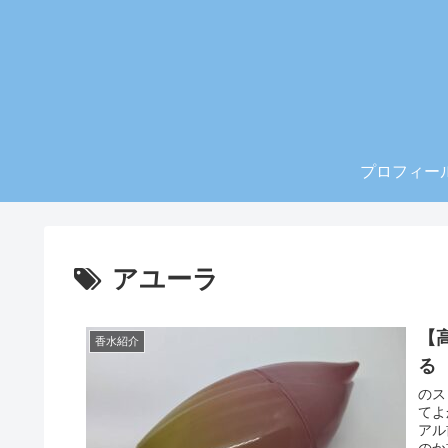
プロフィー
アユーラ
【
香水紹介
る
のス
てよかった！ スピリッ
アル前のもので
のか