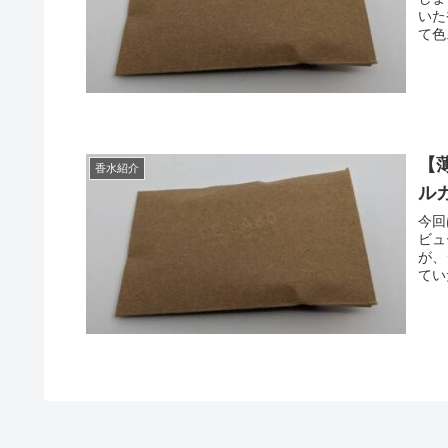
いた香りです。 金
て色.
【薄
香水紹介
ル
今回
ビューします。 
が、
てい