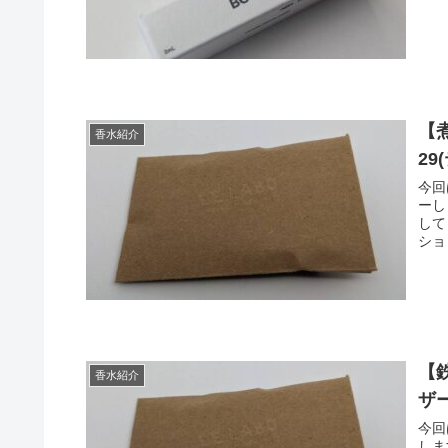
【煮
香水紹介
29
今回は
ーします。 ブラックティ
してと
ショ
【鉄
香水紹介
ザー
今回
します。 「金属の香りがする」