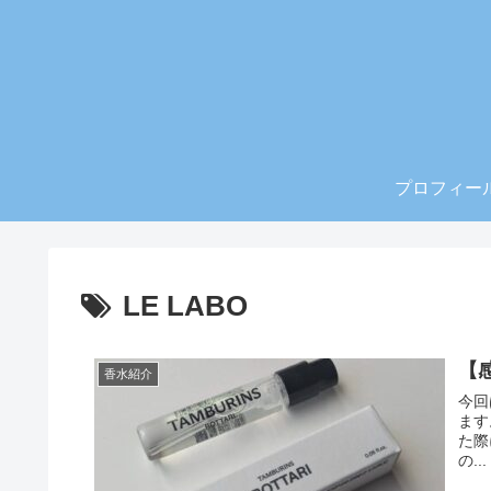
プロフィー
LE LABO
【感
香水紹介
今回
ます。 先日、韓国旅行に行ってきまして、TA
た際に
の...